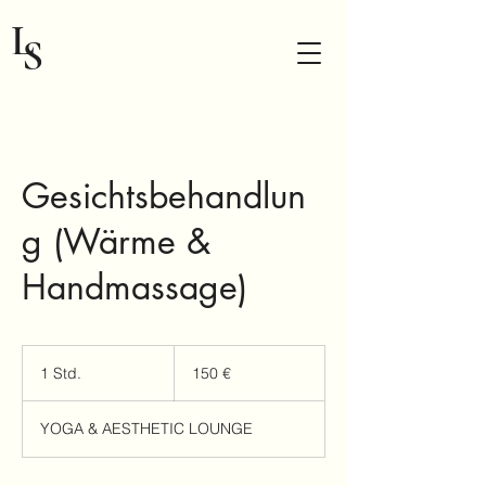
L
S
Gesichtsbehandlun
g (Wärme &
LIDA SCHMID
Handmassage)
150
Euro
1 Std.
1
150 €
S
t
YOGA & AESTHETIC LOUNGE
d