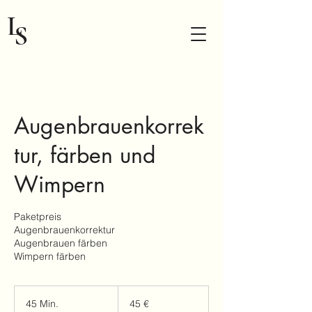
L
S
Augenbrauenkorrek
tur, färben und
LIDA SCHMID
Wimpern
Paketpreis
Augenbrauenkorrektur
Augenbrauen färben
Wimpern färben
45
Euro
45 Min.
4
45 €