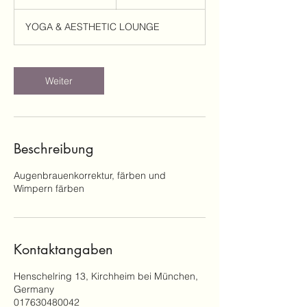
5
M
YOGA & AESTHETIC LOUNGE
i
n
.
Weiter
Beschreibung
Augenbrauenkorrektur, färben und
Wimpern färben
Kontaktangaben
Henschelring 13, Kirchheim bei München,
Germany
017630480042